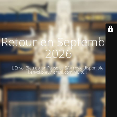
Retour en Septembre
2026
L'Envol Bleu est en Pause Le SAV reste disponible:
l.envol.bleu@gmail.com MERCI!