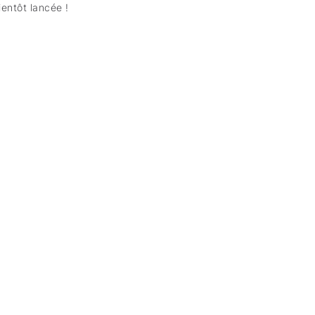
entôt lancée !
s