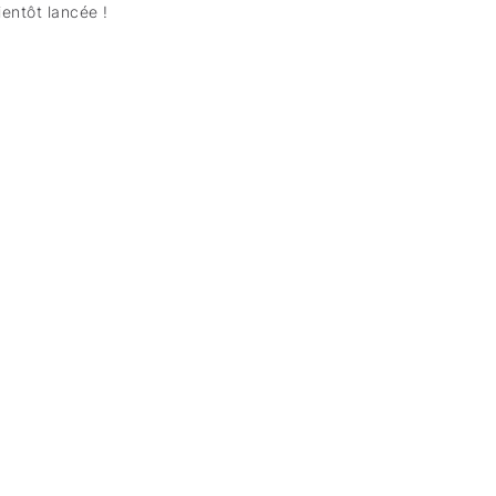
entôt lancée !
s