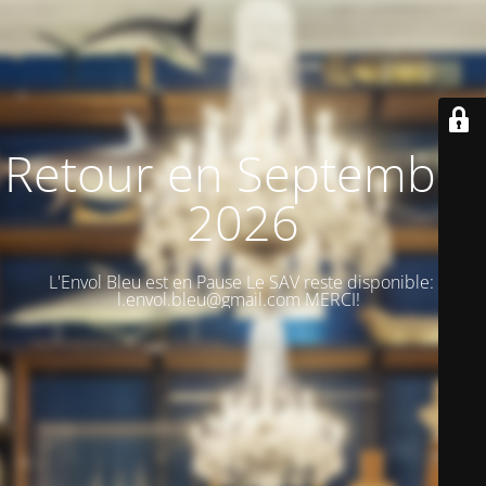
Retour en Septembre
2026
L'Envol Bleu est en Pause Le SAV reste disponible:
l.envol.bleu@gmail.com MERCI!